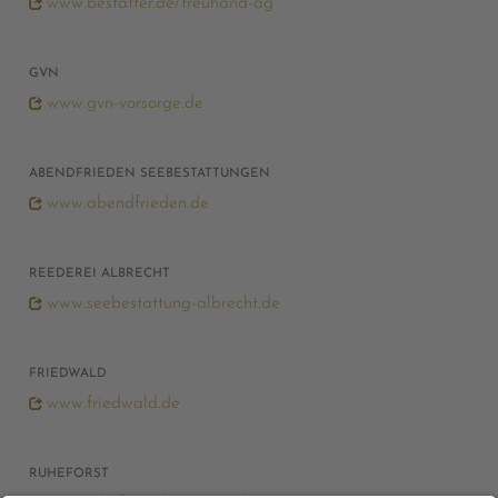
www.bestatter.de/treuhand-ag
GVN
www.gvn-vorsorge.de
ABENDFRIEDEN SEEBESTATTUNGEN
www.abendfrieden.de
REEDEREI ALBRECHT
www.seebestattung-albrecht.de
FRIEDWALD
www.friedwald.de
RUHEFORST