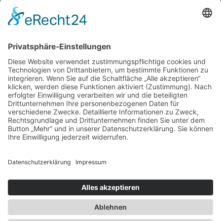
www.ruheforst-deutschland.de
OASE DER EWIGKEIT
www.naturbestattungen.de
ERINNERUNGSSCHMUCK
www.jewel-concepts.de
KREMATORIUM DÜLMEN
www.fb-duelmen.de
©2026 Wormland Bestattungen | Kirchhellener Str. 22 | 46236 Bottrop