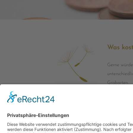
Was kost
Gerne würden
unterschiedl
Grabarten.
Bei jeder Ber
übersichtlic
zusammensetz