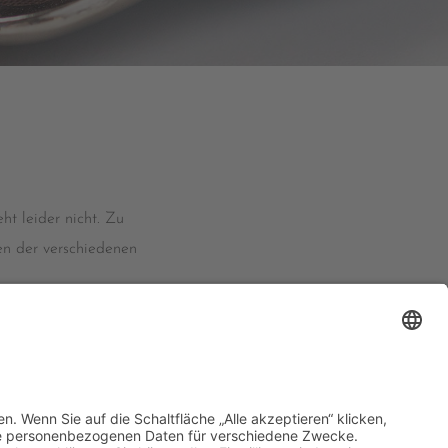
t leider nicht. Zu
ten der verschiedenen
en wir Ihnen einen
ch die Kosten im Einzelnen
nsparent.