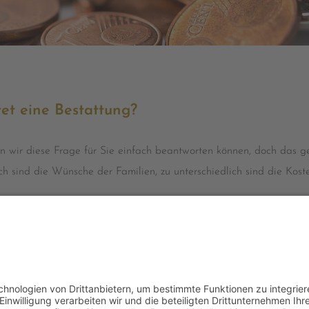
et eine Bestattung?
 wir diese Frage für Sie einfach beantworten können, doch das geh
ich sind die Wünsche der Familien, zu unterschiedlich sind die Kos
atung – sei es zur Bestattungsvorsorge oder im Trauerfall – erstell
hen Kostenplan. So erhalten Sie einen guten Eindruck davon, wie si
en. Wir helfen Ihnen auch in dieser Situation – kompetent und tra