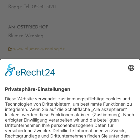
Rogge Tel. 02041 51211
AM OSTFRIEDHOF
Blumen Wenning
www.blumen-wenning.de
IN KIRCHHELLEN
Blumenhof Wilms
www.blumenhof-wilms.de
IN KIRCHHELLEN
Hoeren